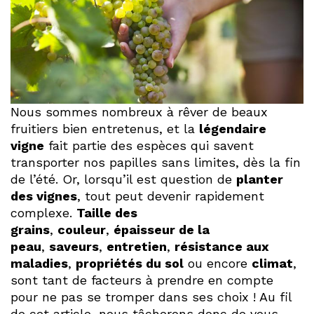
Nous sommes nombreux à rêver de beaux
fruitiers bien entretenus, et la
légendaire
vigne
fait partie des espèces qui savent
transporter nos papilles sans limites, dès la fin
de l’été. Or, lorsqu’il est question de
planter
des vignes
, tout peut devenir rapidement
complexe.
Taille des
grains
,
couleur
,
épaisseur de la
peau
,
saveurs
,
entretien
,
résistance aux
maladies
,
propriétés du sol
ou encore
climat
,
sont tant de facteurs à prendre en compte
pour ne pas se tromper dans ses choix ! Au fil
de cet article, nous tâcherons donc de vous