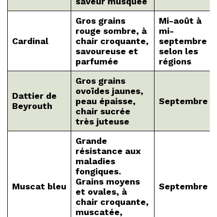
saveur musquée
Gros grains
Mi-août à
rouge sombre, à
mi-
Cardinal
chair croquante,
septembre
savoureuse et
selon les
parfumée
régions
Gros grains
ovoïdes jaunes,
Dattier de
peau épaisse,
Septembre
Beyrouth
chair sucrée
très juteuse
Grande
résistance aux
maladies
fongiques.
Grains moyens
Muscat bleu
Septembre
et ovales, à
chair croquante,
muscatée,