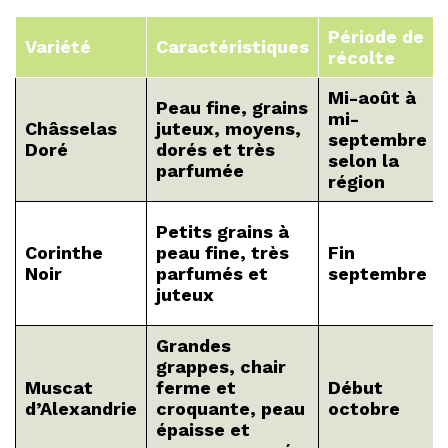
Période de
Variété
Caractéristiques
récolte
Mi-août à
Peau fine, grains
mi-
Châsselas
juteux, moyens,
septembre
Doré
dorés et très
selon la
parfumée
région
Petits grains à
Corinthe
peau fine, très
Fin
Noir
parfumés et
septembre
juteux
Grandes
grappes, chair
Muscat
ferme et
Début
d’Alexandrie
croquante, peau
octobre
épaisse et