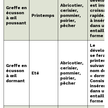
dévelo
Abricotier,
est imm
Greffe en
cerisier,
croissa
écusson
Printemps
pommier,
rapide. 
à œil
poirier,
à insére
poussant
pêcher
dans un
entaille
forme de
Le
dévelo
se fera 
printem
Abricotier,
Greffe en
suivant,
cerisier,
écusson
nom de
Eté
pommier,
à œil
« dorma
poirier,
dormant
Consist
pêcher
insérer 
dans un
entaille
forme de