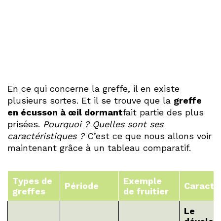
En ce qui concerne la greffe, il en existe
plusieurs sortes. Et il se trouve que la
greffe
en écusson à œil dormant
fait partie des plus
prisées.
Pourquoi ? Quelles sont ses
caractéristiques ?
C’est ce que nous allons voir
maintenant grâce à un tableau comparatif.
Types de
Exemple
Période
Caracté
greffes
de fruitier
Le