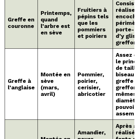
Consist
Fruitiers à
réaliser
Printemps,
pépins tels
encoche
Greffe en
quand
que les
périmèt
couronne
l’arbre est
pommiers
porte-gr
en sève
et poiriers
d’y gliss
greffons
Assez c
le princ
de taill
Montée en
Pommier,
biseau l
Greffe à
sève
poirier,
greffe e
l’anglaise
(mars,
cerisier,
greffon,
avril)
abricotier
mêmes
diamètr
pouvoir 
assembl
Après av
Amandier,
réalisé 
Montée en
noyer,
fente da