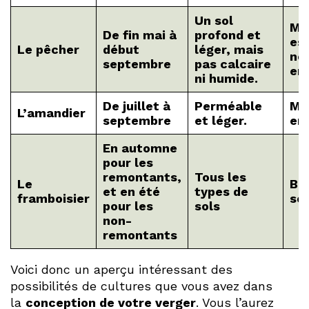
Un sol
Mé
De fin mai à
profond et
es
Le pêcher
début
léger, mais
né
septembre
pas calcaire
ens
ni humide.
De juillet à
Perméable
Mé
L’amandier
septembre
et léger.
en 
En automne
pour les
remontants,
Tous les
Le
Bi
et en été
types de
framboisier
sol
pour les
sols
non-
remontants
Voici donc un aperçu intéressant des
possibilités de cultures que vous avez dans
la
conception de votre verger
. Vous l’aurez