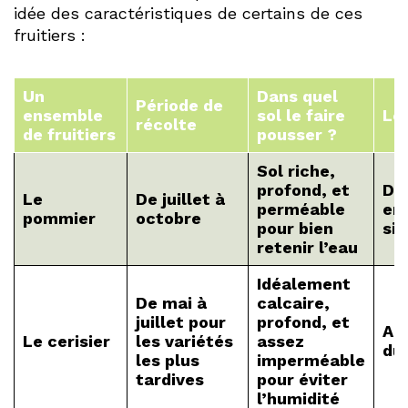
idée des caractéristiques de certains de ces
fruitiers :
Un
Dans quel
Période de
ensemble
sol le faire
Le 
récolte
de fruitiers
pousser ?
Sol riche,
profond, et
Dan
Le
De juillet à
perméable
ens
pommier
octobre
pour bien
si
retenir l’eau
Idéalement
De mai à
calcaire,
juillet pour
profond, et
Au 
Le cerisier
les variétés
assez
du
les plus
imperméable
tardives
pour éviter
l’humidité