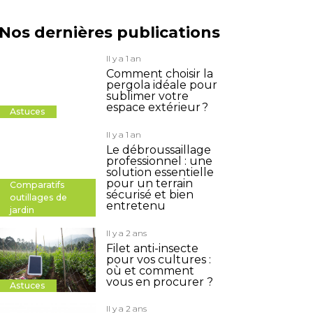
Nos dernières publications
Il y a 1 an
Comment choisir la
pergola idéale pour
sublimer votre
espace extérieur ?
Astuces
Il y a 1 an
Le débroussaillage
professionnel : une
solution essentielle
pour un terrain
Comparatifs
sécurisé et bien
outillages de
entretenu
jardin
Il y a 2 ans
Filet anti-insecte
pour vos cultures :
où et comment
vous en procurer ?
Astuces
Il y a 2 ans