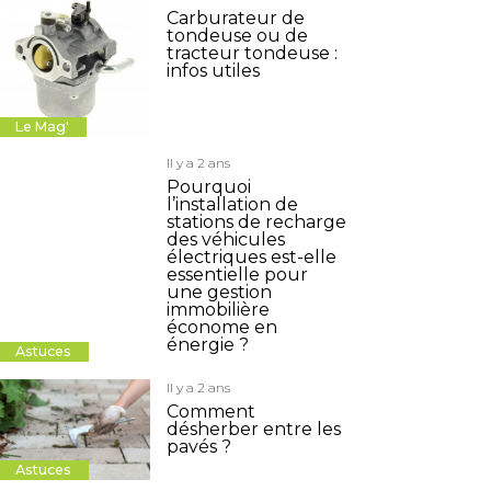
Carburateur de
tondeuse ou de
tracteur tondeuse :
infos utiles
Le Mag'
Il y a 2 ans
Pourquoi
l’installation de
stations de recharge
des véhicules
électriques est-elle
essentielle pour
une gestion
immobilière
économe en
énergie ?
Astuces
Il y a 2 ans
Comment
désherber entre les
pavés ?
Astuces