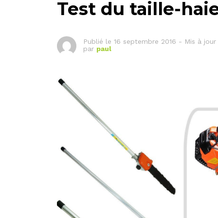
Test du taille-hai
Publié le
16 septembre 2016
-
Mis à jour
par
paul