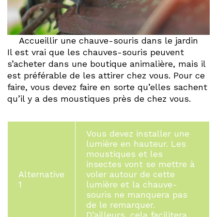
Accueillir une chauve-souris dans le jardin
Il est vrai que les chauves-souris peuvent
s’acheter dans une boutique animalière, mais il
est préférable de les attirer chez vous. Pour ce
faire, vous devez faire en sorte qu’elles sachent
qu’il y a des moustiques près de chez vous.
Vous devez installer une
lumière en hauteur. Les
moustiques et les
insectes vont se mettre à
Alternative
voler autour de cette
1
lumière et la chauve-
souris ne manquera pas
de le remarquer.
D’ailleurs, cela facilitera