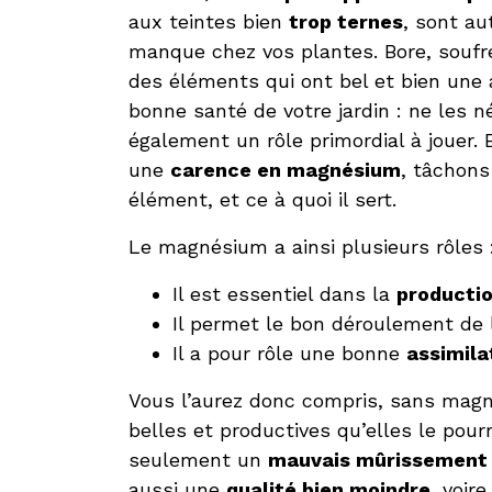
aux teintes bien
trop ternes
, sont au
manque chez vos plantes. Bore, soufre
des éléments qui ont bel et bien une a
bonne santé de votre jardin : ne les n
également un rôle primordial à jouer. 
une
carence en magnésium
, tâchons
élément, et ce à quoi il sert.
Le magnésium a ainsi plusieurs rôles 
Il est essentiel dans la
productio
Il permet le bon déroulement de
Il a pour rôle une bonne
assimila
Vous l’aurez donc compris, sans magn
belles et productives qu’elles le pour
seulement un
mauvais mûrissement
aussi une
qualité bien moindre
, voire