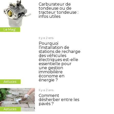
Carburateur de
tondeuse ou de
tracteur tondeuse :
infos utiles
Le Mag'
Il y a 2 ans
Pourquoi
l’installation de
stations de recharge
des véhicules
électriques est-elle
essentielle pour
une gestion
immobilière
économe en
énergie ?
Astuces
Il y a 2 ans
Comment
désherber entre les
pavés ?
Astuces