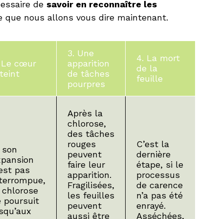
cessaire de
savoir en reconnaître les
ce que nous allons vous dire maintenant.
3. Une
4. La mort
 Le cœur
apparition
de la
teint
de tâches
feuille
pourpres
Après la
chlorose,
des tâches
rouges
C’est la
 son
peuvent
dernière
xpansion
faire leur
étape, si le
est pas
apparition.
processus
nterrompue,
Fragilisées,
de carence
 chlorose
les feuilles
n’a pas été
 poursuit
peuvent
enrayé.
squ’aux
aussi être
Asséchées,