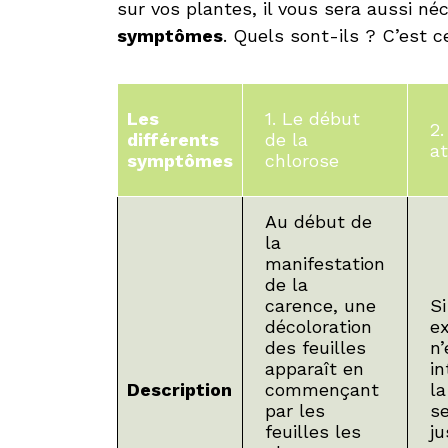
sur vos plantes, il vous sera aussi né
symptômes
. Quels sont-ils ? C’est 
Les
1. Le début
2.
différents
de la
at
symptômes
chlorose
Au début de
la
manifestation
de la
carence, une
Si
décoloration
e
des feuilles
n’
apparaît en
i
Description
commençant
la
par les
se
feuilles les
ju