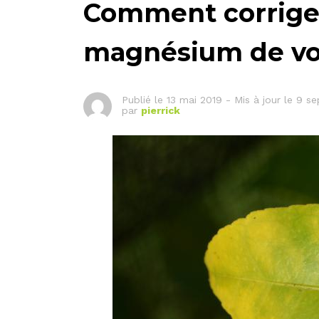
Comment corriger
magnésium de vot
Publié le
13 mai 2019
-
Mis à jour le 9 s
par
pierrick