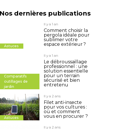
Nos dernières publications
Il y a 1 an
Comment choisir la
pergola idéale pour
sublimer votre
espace extérieur ?
Astuces
Il y a 1 an
Le débroussaillage
professionnel : une
solution essentielle
pour un terrain
Comparatifs
sécurisé et bien
outillages de
entretenu
jardin
Il y a 2 ans
Filet anti-insecte
pour vos cultures :
où et comment
vous en procurer ?
Astuces
Il y a 2 ans