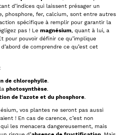
tant d’indices qui laissent présager un
, phosphore, fer, calcium, sont entre autres
ction spécifique à remplir pour garantir la
égligez pas ! Le
magnésium
, quant à lui, a
Et pour pouvoir définir ce qu’implique
 d’abord de comprendre ce qu’est cet
:
n de chlorophylle
.
 la
photosynthèse
.
tion de l’azote et du phosphore
.
ésium, vos plantes ne seront pas aussi
raient ! En cas de carence, c’est non
qui les menacera dangereusement, mais
 un risque d’
absence de fructification
. Mais