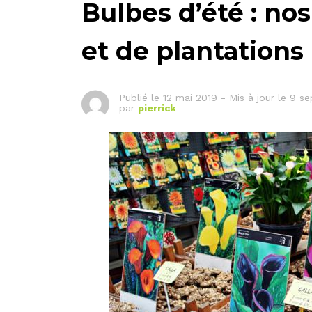
Bulbes d’été : nos
et de plantations
Publié le
12 mai 2019
-
Mis à jour le 9 s
par
pierrick