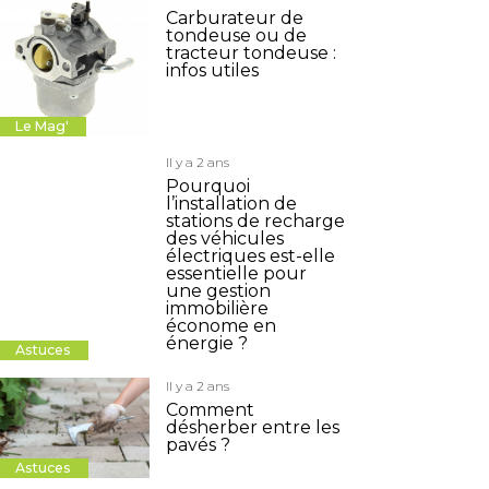
Carburateur de
tondeuse ou de
tracteur tondeuse :
infos utiles
Le Mag'
Il y a 2 ans
Pourquoi
l’installation de
stations de recharge
des véhicules
électriques est-elle
essentielle pour
une gestion
immobilière
économe en
énergie ?
Astuces
Il y a 2 ans
Comment
désherber entre les
pavés ?
Astuces