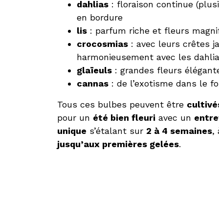
dahlias
: floraison continue (plus
en bordure
lis
: parfum riche et fleurs magni
crocosmias
: avec leurs crêtes j
harmonieusement avec les dahli
glaïeuls
: grandes fleurs élégant
cannas
: de l’exotisme dans le f
Tous ces bulbes peuvent être
cultivé
pour un
été bien fleuri
avec un
entr
unique
s’étalant sur
2 à 4 semaines
,
jusqu’aux premières gelées
.