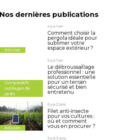
Nos dernières publications
Il y a 1 an
Comment choisir la
pergola idéale pour
sublimer votre
espace extérieur ?
Astuces
Il y a 1 an
Le débroussaillage
professionnel : une
solution essentielle
pour un terrain
Comparatifs
sécurisé et bien
outillages de
entretenu
jardin
Il y a 2 ans
Filet anti-insecte
pour vos cultures :
où et comment
vous en procurer ?
Astuces
Il y a 2 ans