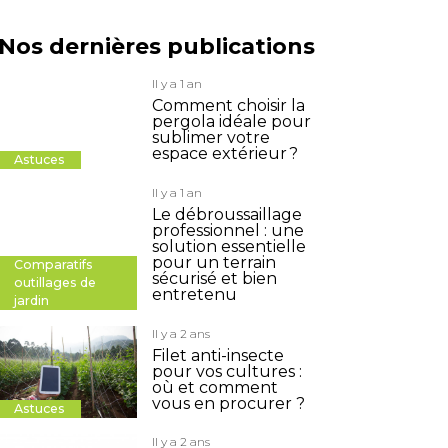
Nos dernières publications
Il y a 1 an
Comment choisir la
pergola idéale pour
sublimer votre
espace extérieur ?
Astuces
Il y a 1 an
Le débroussaillage
professionnel : une
solution essentielle
pour un terrain
Comparatifs
sécurisé et bien
outillages de
entretenu
jardin
Il y a 2 ans
Filet anti-insecte
pour vos cultures :
où et comment
vous en procurer ?
Astuces
Il y a 2 ans