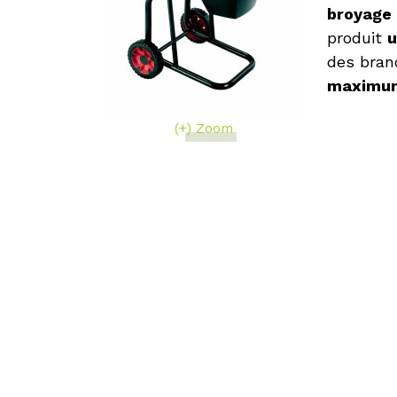
broyage
produit
u
des bran
maximu
(+) Zoom