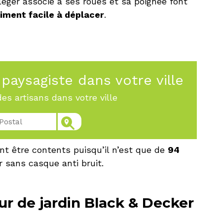
léger associé à ses roues et sa poignée font
iment facile à déplacer
.
paysagiste dans votre ville
es artisans dans votre ville
ont être contents puisqu’il n’est que de
94
 sans casque anti bruit.
ur de jardin Black & Decker