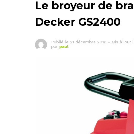
Le broyeur de br
Decker GS2400
Publié le
21 décembre 2016
-
Mis à jour 
par
paul