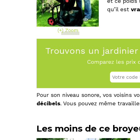
et ce poids 
qu’il est
vra
(+) Zoom
Trouvons un jardinier 
Comparez les prix d
Pour son niveau sonore, vos voisins v
décibels
. Vous pouvez même travailler
Les moins de ce broye