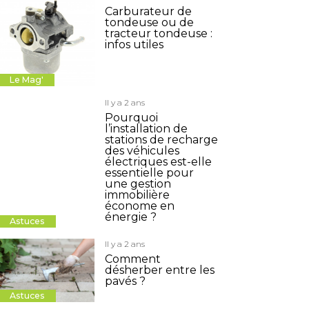
Carburateur de
tondeuse ou de
tracteur tondeuse :
infos utiles
Le Mag'
Il y a 2 ans
Pourquoi
l’installation de
stations de recharge
des véhicules
électriques est-elle
essentielle pour
une gestion
immobilière
économe en
énergie ?
Astuces
Il y a 2 ans
Comment
désherber entre les
pavés ?
Astuces