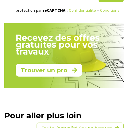
protection par
reCAPTCHA
:
Confidentialité
-
Conditions
Recevez des offres
gratuites pour vos
travaux
Trouver un pro
Pour aller plus loin
Toute l'actualité Coupe bordure