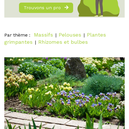
Trouvons un pro
Massifs
Pelouses
Plantes
Par thème :
|
|
grimpantes
Rhizomes et bulbes
|