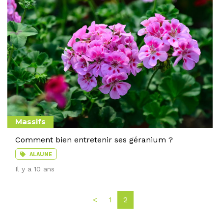
Massifs
Comment bien entretenir ses géranium ?
ALAUNE
Il y a 10 ans
<
1
2