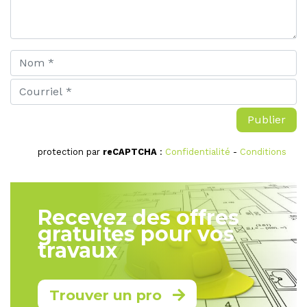
protection par
reCAPTCHA
:
Confidentialité
-
Conditions
Recevez des offres
gratuites pour vos
travaux
Trouver un pro