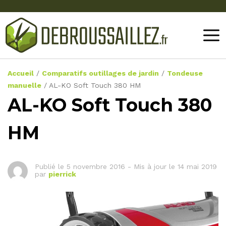
Accueil
/
Comparatifs outillages de jardin
/
Tondeuse
manuelle
/
AL-KO Soft Touch 380 HM
AL-KO Soft Touch 380
HM
Publié le
5 novembre 2016
-
Mis à jour le 14 mai 2019
par
pierrick