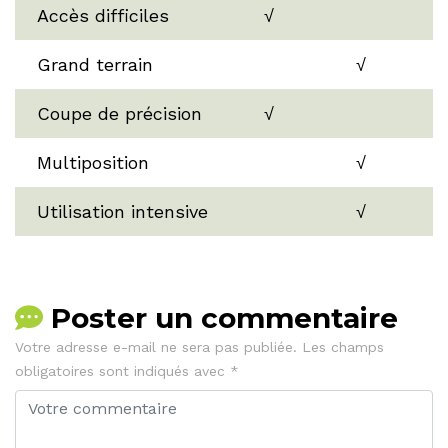
Accès difficiles
√
Grand terrain
√
Coupe de précision
√
Multiposition
√
Utilisation intensive
√
Poster un commentaire
Votre adresse e-mail ne sera pas publiée.
Les champs
obligatoires sont indiqués avec
*