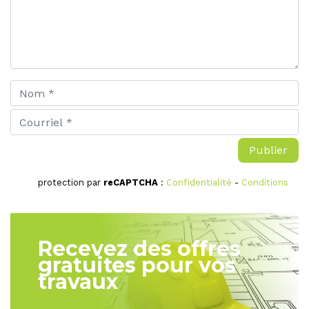
protection par
reCAPTCHA
:
Confidentialité
-
Conditions
Recevez des offres
gratuites pour vos
travaux