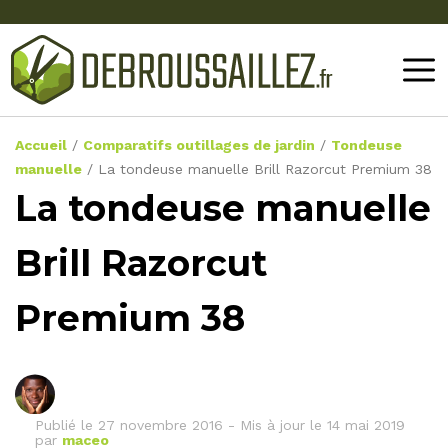
Accueil
/
Comparatifs outillages de jardin
/
Tondeuse
manuelle
/
La tondeuse manuelle Brill Razorcut Premium 38
La tondeuse manuelle
Brill Razorcut
Premium 38
Publié le
27 novembre 2016
-
Mis à jour le 14 mai 2019
par
maceo