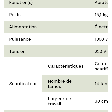
Fonction(s)
Aérateu
Poids
15,1 kg
Alimentation
Électriq
Puissance
1300 W
Tension
220 V
Coutea
Caractéristiques
scarific
Nombre de
Scarificateur
14 lame
lames
Largeur de
38 cm
travail