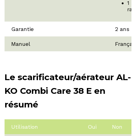
1 B
ra
Garantie
2 ans
Manuel
Françai
Le scarificateur/aérateur AL-
KO Combi Care 38 E en
résumé
Utilisation
Oui
Non