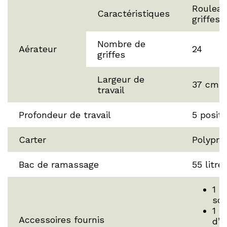
Rouleau
Caractéristiques
griffes
Nombre de
Aérateur
24
griffes
Largeur de
37 cm
travail
Profondeur de travail
5 positi
Carter
Polypro
Bac de ramassage
55 litre
1 R
sca
1 R
Accessoires fournis
d’a