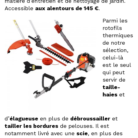
matière d’entretien et de nettoyage de jardin.
Accessible
aux alentours de 145 €
.
Parmi les
rotofils
thermiques
de notre
sélection,
celui-là
est le seul
qui peut
servir de
taille-
haies
et
d’
élagueuse
en plus de
débroussailler
et
tailler les bordures
de pelouses. Il est
notamment livré avec une
scie
, en plus des