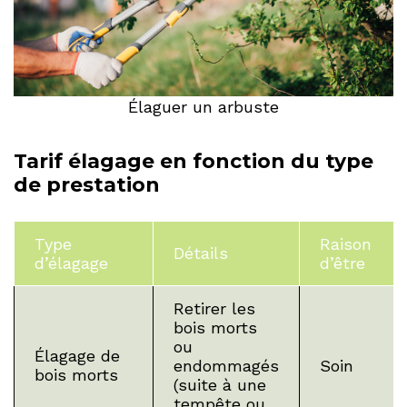
Élaguer un arbuste
Tarif élagage en fonction du type
de prestation
Type
Raison
Détails
d’élagage
d’être
Retirer les
bois morts
ou
Élagage de
endommagés
Soin
bois morts
(suite à une
tempête ou