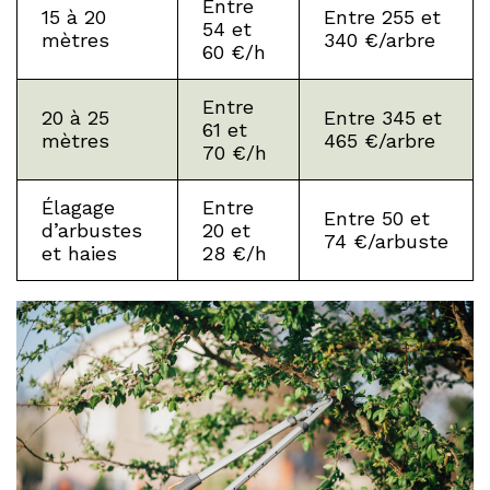
Entre
15 à 20
Entre 255 et
54 et
mètres
340 €/arbre
60 €/h
Entre
20 à 25
Entre 345 et
61 et
mètres
465 €/arbre
70 €/h
Élagage
Entre
Entre 50 et
d’arbustes
20 et
74 €/arbuste
et haies
28 €/h