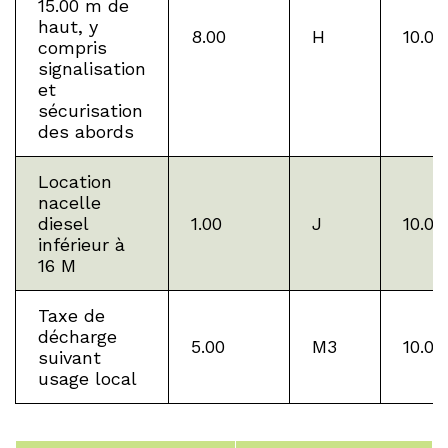
15.00 m de
haut, y
8.00
H
10.00
compris
signalisation
et
sécurisation
des abords
Location
nacelle
diesel
1.00
J
10.00
inférieur à
16 M
Taxe de
décharge
5.00
M3
10.00
suivant
usage local