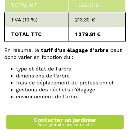
TOTAL HT
1 066.51 €
TVA (10 %)
213.30 €
TOTAL TTC
1 279.81 €
En résumé, le
tarif d’un élagage d’arbre
peut
donc varier en fonction du :
type et état de l’arbre
dimensions de l’arbre
frais de déplacement du professionnel
gestions des déchets d’élagage
environnement de l’arbre
Contacter un jardinier
Devis gratuit dans votre ville
Recevez des offres