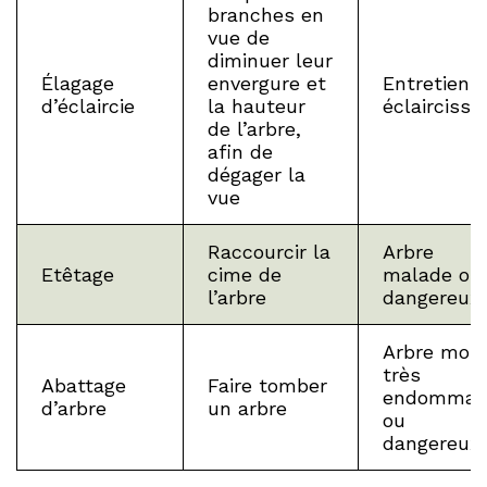
branches en
vue de
diminuer leur
Élagage
envergure et
Entretien 
d’éclaircie
la hauteur
éclaircissa
de l’arbre,
afin de
dégager la
vue
Raccourcir la
Arbre
Etêtage
cime de
malade ou
l’arbre
dangereux
Arbre mort
très
Abattage
Faire tomber
endommag
d’arbre
un arbre
ou
dangereux