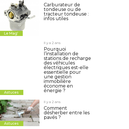
Carburateur de
tondeuse ou de
tracteur tondeuse :
infos utiles
Le Mag'
Il y a 2 ans
Pourquoi
l’installation de
stations de recharge
des véhicules
électriques est-elle
essentielle pour
une gestion
immobilière
économe en
énergie ?
Astuces
Il y a 2 ans
Comment
désherber entre les
pavés ?
Astuces