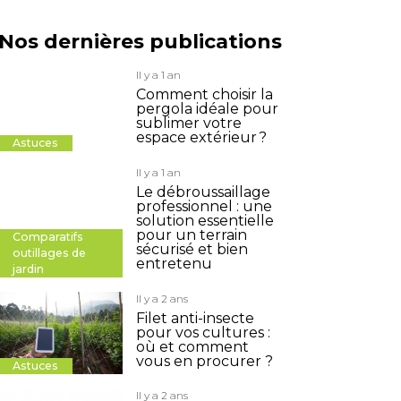
Nos dernières publications
Il y a 1 an
Comment choisir la
pergola idéale pour
sublimer votre
espace extérieur ?
Astuces
Il y a 1 an
Le débroussaillage
professionnel : une
solution essentielle
pour un terrain
Comparatifs
sécurisé et bien
outillages de
entretenu
jardin
Il y a 2 ans
Filet anti-insecte
pour vos cultures :
où et comment
vous en procurer ?
Astuces
Il y a 2 ans