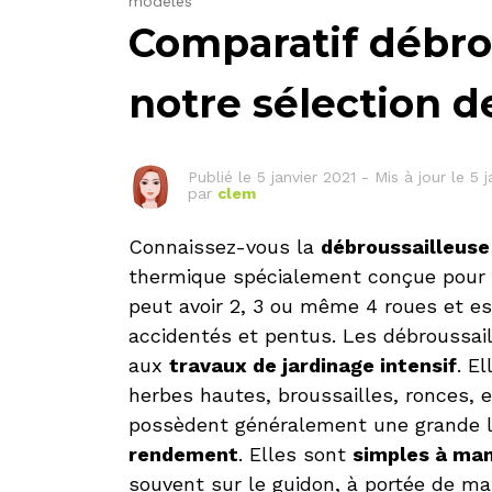
modèles
Comparatif débrou
notre sélection 
Publié le
5 janvier 2021
-
Mis à jour le 5 
par
clem
Connaissez-vous la
débroussailleuse
thermique spécialement conçue pour 
peut avoir 2, 3 ou même 4 roues et est
accidentés et pentus. Les débroussai
aux
travaux de jardinage intensif
. E
herbes hautes, broussailles, ronces, e
possèdent généralement une grande la
rendement
. Elles sont
simples à man
souvent sur le guidon, à portée de main