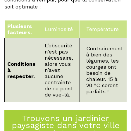
soit optimale :
Plusieurs
Luminosité
Température
facteurs.
L’obscurité
Contrairement
n’est pas
à bien des
nécessaire,
légumes, les
Conditions
alors vous
courges ont
à
n’avez
besoin de
respecter.
aucune
chaleur. 15 à
contrainte
20 °C seront
de ce point
parfaits !
de vue-là.
Trouvons un jardinier
paysagiste dans votre ville